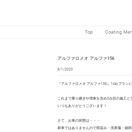
Top
Coating Me
アルファロメオ アルファ156
6/1/2020
『アルファロメオ アルファ156』1dayプラ
これまで乗り継ぎや増車を含め5台目の施工と
いつもありがとうございます！
さて、お車の状態は・・・
新車ではありませんので雨染み・洗車傷・細部