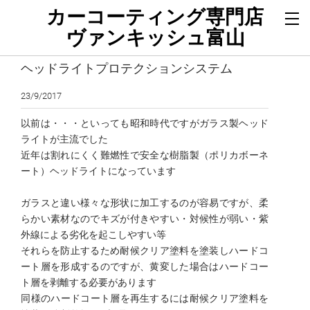
カーコーティング専門店
ヴァンキッシュ富山
ヘッドライトプロテクションシステム
23/9/2017
以前は・・・といっても昭和時代ですがガラス製ヘッド
ライトが主流でした
近年は
割れにくく難燃性で安全な
樹脂製（ポリカボーネ
ート）ヘッドライトになっています
ガラスと違い様々な形状に加工するのが容易ですが、柔
らかい素材なのでキズが付きやすい・対候性が弱い・紫
外線による劣化を起こしやすい等
それらを防止するため耐候クリア塗料を塗装しハードコ
ート層を形成するのですが、黄変した場合はハードコー
ト層を剥離する必要があります
​同様のハードコート層を再生するには
耐候クリア塗料を