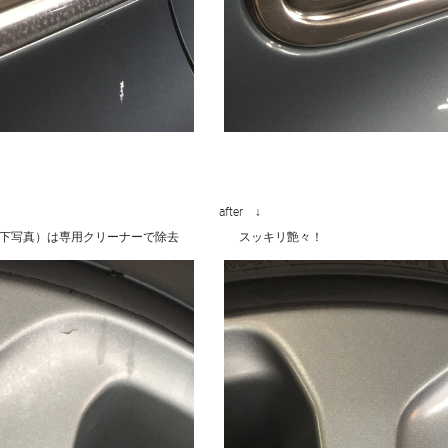
ore ↓
after ↓
れ（下写真）は専用クリーナーで除去
スッキリ艶々！