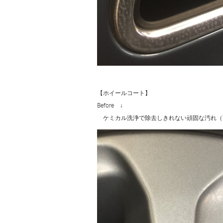
【ホイールコート】
​Bef
ケミカル洗浄で除去しきれない頑固な汚